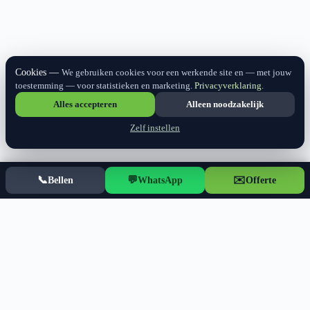
Cookies
We gebruiken cookies voor een werkende site en — met jouw
toestemming — voor statistieken en marketing.
Privacyverklaring
.
Alles accepteren
Alleen noodzakelijk
Zelf instellen
📞
💬
✉️
Bellen
WhatsApp
Offerte
Zo pakt Hopstaken een project aan