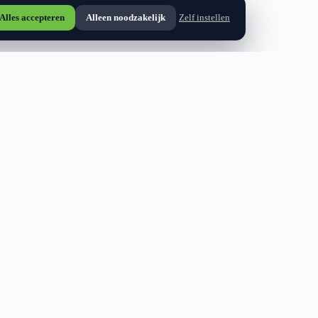
Alles accepteren
Alleen noodzakelijk
Zelf instellen
Vraag offerte aan
Bel direct
een
BEDRIJFSGEGEVENS
KvK: 77969847