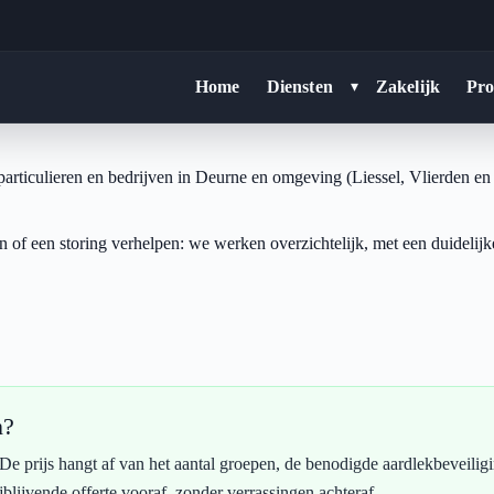
Home
Diensten
Zakelijk
Pro
▾
 particulieren en bedrijven in Deurne en omgeving (Liessel, Vlierden en
n of een storing verhelpen: we werken overzichtelijk, met een duideli
n?
 prijs hangt af van het aantal groepen, de benodigde aardlekbeveiliging
jblijvende offerte vooraf, zonder verrassingen achteraf.