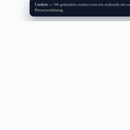
Cookies
We gebruiken cookies voor een werkende site e
Privacyverklaring
.
Vraag direct een offerte o
Voor airco, cv, elektra, sanitair en zonnepanelen
duidelijke vervolgstap.
HOPSTAKEN INSTALLATIES
Installateur voor airco, cv, elektra, sanitair en