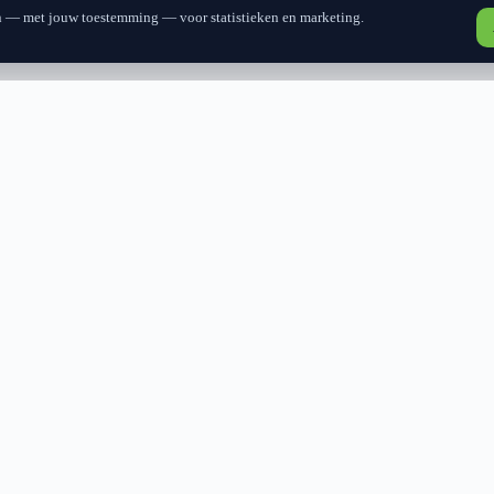
n — met jouw toestemming — voor statistieken en marketing.
f advies aan
 in Helmond en Zuidoost-Brabant. Meestal snel reactie en altijd 
SNELLE LINKS
CONTACT
Home
Adres