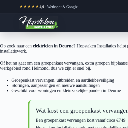
★★★★★
4,9
· Werkspot & Google
Ga
naar
de
Op zoek naar een
elektricien in Deurne
? Hopstaken Installaties helpt
inhoud
installatiewerk.
Of het nu gaat om een groepenkast vervangen, extra groepen bijplaatse
werkgebied rond Helmond, dus we zijn er snel bij.
Groepenkast vervangen, uitbreiden en aardlekbeveiliging
Storingen, aanpassingen en nieuwe aansluitingen
Geschikt voor woningen en kleinzakelijke panden in Deurne
Wat kost een groepenkast vervange
Een groepenkast vervangen kost vanaf circa €749. De
Hopstaken Installaties werkt met een duidelijke, vri