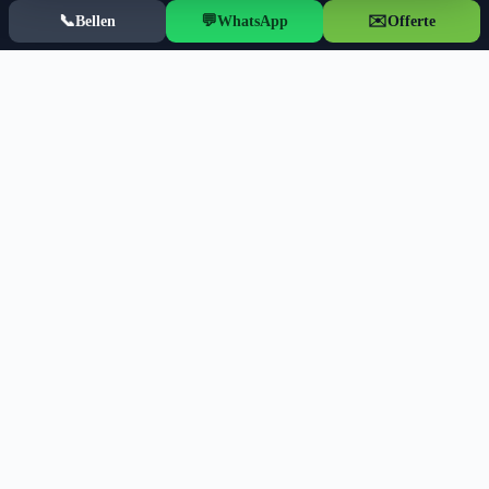
📞
💬
✉️
Bellen
WhatsApp
Offerte
Vraag direct een offerte of advies aan
Voor airco, cv, elektra, sanitair en zonnepanelen in
Helmond en Zuidoost-Brabant. Meestal snel reactie en
altijd een duidelijke vervolgstap.
Vraag offerte aan
Bel direct